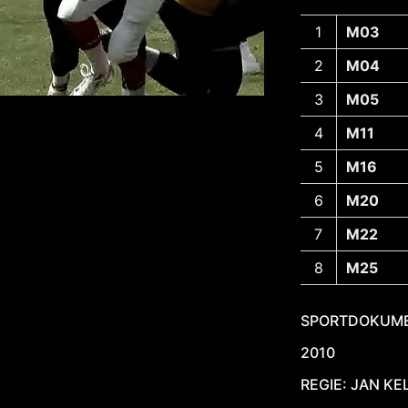
M03
M04
M05
M11
M16
M20
M22
M25
SPORTDOKUME
2010
REGIE: JAN KE